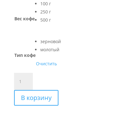
100 г
250 г
Вес кофе
500 г
зерновой
молотый
Тип кофе
Очистить
Количество
товара
ЭФИОПИЯ
В корзину
ИРГАЧИФФЕ
GOLD
кофе
Арабика